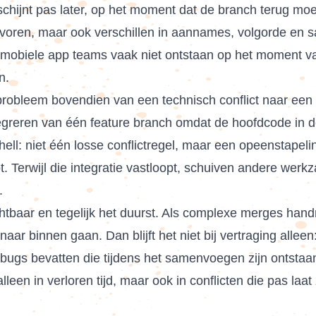
verschijnt pas later, op het moment dat de branch terug 
ar voren, maar ook verschillen in aannames, volgorde en
n mobiele app teams vaak niet ontstaan op het moment v
n.
 probleem bovendien van een technisch conflict naar een
tegreren van één feature branch omdat de hoofdcode in de
hell: niet één losse conflictregel, maar een opeenstapel
t. Terwijl die integratie vastloopt, schuiven andere w
.
ichtbaar en tegelijk het duurst. Als complexe merges ha
aar binnen gaan. Dan blijft het niet bij vertraging alle
ugs bevatten die tijdens het samenvoegen zijn ontstaan.
alleen in verloren tijd, maar ook in conflicten die pas la