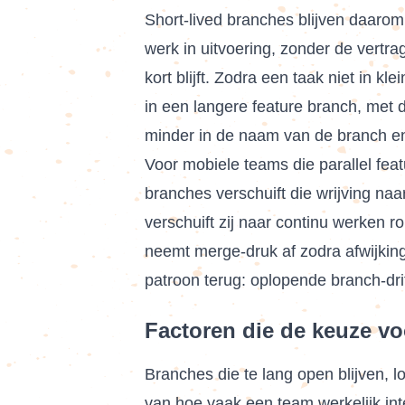
Short-lived branches blijven daaro
werk in uitvoering, zonder de vertr
kort blijft. Zodra een taak niet in kl
in een langere feature branch, met 
minder in de naam van de branch en 
Voor mobiele teams die parallel fea
branches verschuift die wrijving na
verschuift zij naar continu werken r
neemt merge-druk af zodra afwijkingen
patroon terug: oplopende branch-drif
Factoren die de keuze vo
Branches die te lang open blijven, 
van hoe vaak een team werkelijk int