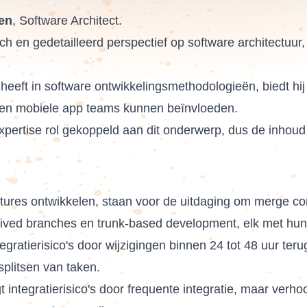
en
, Software Architect.
sch en gedetailleerd perspectief op software architectuu
eeft in software ontwikkelingsmethodologieën, biedt hij 
nen mobiele app teams kunnen beïnvloeden.
xpertise rol gekoppeld aan dit onderwerp, dus de inhoud 
atures ontwikkelen, staan voor de uitdaging om merge con
t-lived branches en trunk-based development, elk met hun
egratierisico's door wijzigingen binnen 24 tot 48 uur te
splitsen van taken.
integratierisico's door frequente integratie, maar verho