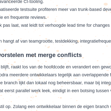
avanceerde CI-tooling.
seerde testsuite profiteren meer van trunk-based devel
le en frequente reviews.
k pas laat, wat leidt tot verhoogde lead time for chang
 hangt af van teamgrootte, testdekking, integratiefrequen
rstelen met merge conflicts
 blijft, raakt los van de hoofdcode en verandert een ge
zodra meerdere ontwikkelaars tegelijk aan overlappende 
 branch lijkt dan lokaal nog beheersbaar, maar bij integra
 eerst parallel werk leek, eindigt in een botsing tussen 
til op. Zolang een ontwikkelaar binnen de eigen branch w