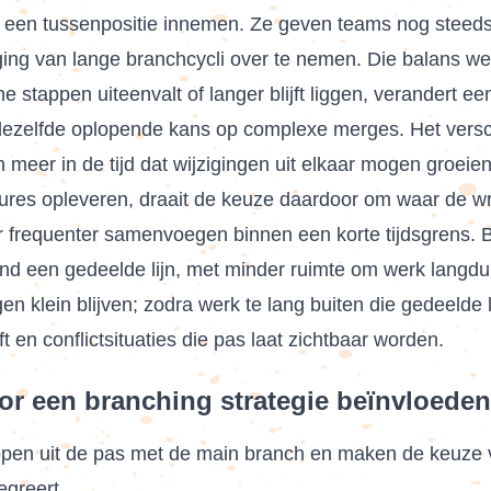
m een tussenpositie innemen. Ze geven teams nog steed
aging van lange branchcycli over te nemen. Die balans we
eine stappen uiteenvalt of langer blijft liggen, verandert ee
dezelfde oplopende kans op complexe merges. Het verschi
meer in de tijd dat wijzigingen uit elkaar mogen groeien
tures opleveren, draait de keuze daardoor om waar de wri
ar frequenter samenvoegen binnen een korte tijdsgrens. 
ond een gedeelde lijn, met minder ruimte om werk langdur
 klein blijven; zodra werk te lang buiten die gedeelde lij
t en conflictsituaties die pas laat zichtbaar worden.
or een branching strategie beïnvloeden
lopen uit de pas met de main branch en maken de keuze v
egreert.