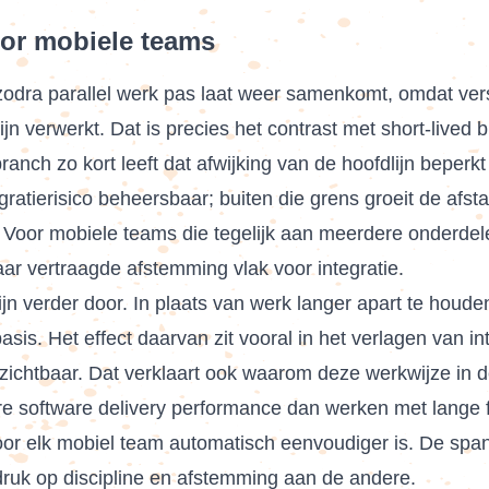
oor mobiele teams
zodra parallel werk pas laat weer samenkomt, omdat ver
jn verwerkt. Dat is precies het contrast met short-lived b
anch zo kort leeft dat afwijking van de hoofdlijn beperkt
ntegratierisico beheersbaar; buiten die grens groeit de a
oor mobiele teams die tegelijk aan meerdere onderdele
r vertraagde afstemming vlak voor integratie.
jn verder door. In plaats van werk langer apart te houden
. Het effect daarvan zit vooral in het verlagen van integ
 zichtbaar. Dat verklaart ook waarom deze werkwijze in
 software delivery performance dan werken met lange f
or elk mobiel team automatisch eenvoudiger is. De spann
druk op discipline en afstemming aan de andere.