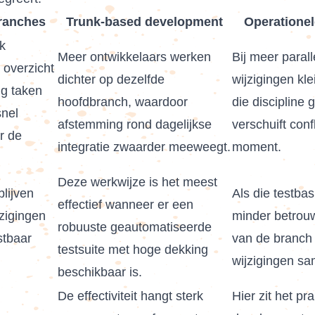
branches
Trunk-based development
Operationel
jk
Meer ontwikkelaars werken
Bij meer paral
 overzicht
dichter op dezelfde
wijzigingen kl
g taken
hoofdbranch, waardoor
die discipline g
snel
afstemming rond dagelijkse
verschuift conf
r de
integratie zwaarder meeweegt.
moment.
Deze werkwijze is het meest
lijven
Als die testbas
effectief wanneer er een
zigingen
minder betrouw
robuuste geautomatiseerde
stbaar
van de branch
testsuite met hoge dekking
wijzigingen s
beschikbaar is.
De effectiviteit hangt sterk
Hier zit het pr