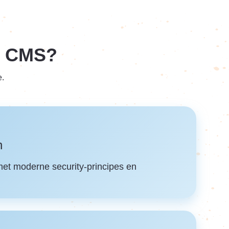
l CMS?
.
n
et moderne security-principes en