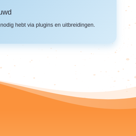
ouwd
nodig hebt via plugins en uitbreidingen.