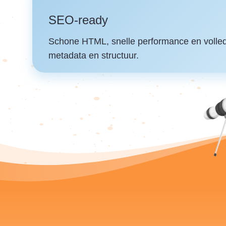
SEO-ready
Schone HTML, snelle performance en volled
metadata en structuur.