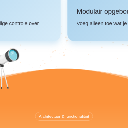
Modulair opgeb
ige controle over
Voeg alleen toe wat je 
Architectuur & functionaliteit