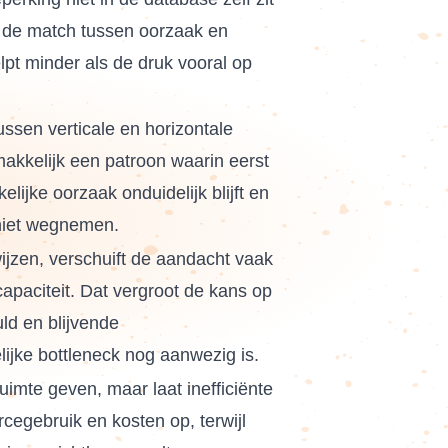
in de match tussen oorzaak en
lpt minder als de druk vooral op
ussen verticale en horizontale
makkelijk een patroon waarin eerst
kelijke oorzaak onduidelijk blijft en
 niet wegnemen.
ijzen, verschuift de aandacht vaak
capaciteit. Dat vergroot de kans op
d en blijvende
ijke bottleneck nog aanwezig is.
ruimte geven, maar laat inefficiënte
cegebruik en kosten op, terwijl