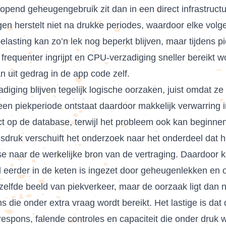
pend geheugengebruik zit dan in een direct infrastructuu
gen herstelt niet na drukke periodes, waardoor elke volg
lasting kan zo’n lek nog beperkt blijven, maar tijdens p
 frequenter ingrijpt en CPU-verzadiging sneller bereikt 
an uit gedrag in de app code zelf.
diging blijven tegelijk logische oorzaken, juist omdat ze
n piekperiode ontstaat daardoor makkelijk verwarring i
ct op de database, terwijl het probleem ook kan beginnen
jdsdruk verschuift het onderzoek naar het onderdeel dat h
 se naar de werkelijke bron van de vertraging. Daardoor 
s al eerder in de keten is ingezet door geheugenlekken e
etzelfde beeld van piekverkeer, maar de oorzaak ligt dan
 die onder extra vraag wordt bereikt. Het lastige is dat
ere respons, falende controles en capaciteit die onder dru