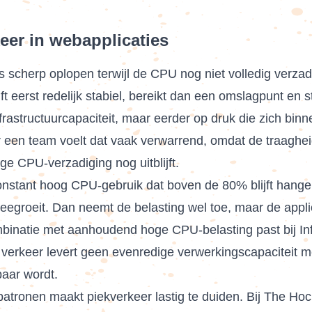
er in webapplicaties
s scherp oplopen terwijl de CPU nog niet volledig verzad
ft eerst redelijk stabiel, bereikt dan een omslagpunt en st
frastructuurcapaciteit, maar eerder op druk die zich binn
r een team voelt dat vaak verwarrend, omdat de traagheid
ige CPU-verzadiging nog uitblijft.
stant hoog CPU-gebruik dat boven de 80% blijft hangen t
eegroeit. Dan neemt de belasting wel toe, maar de applic
binatie met aanhoudend hoge CPU-belasting past bij Infra
 verkeer levert geen evenredige verwerkingscapaciteit 
baar wordt.
patronen maakt piekverkeer lastig te duiden. Bij The Hoc