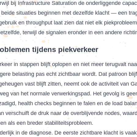
wijl bij Infrastructure Saturation de onderliggende capacit
 beide situaties beginnen met dezelfde klacht — een tr
ebruik en throughput laat zien dat niet elk piekprobleem
hetzelfde, terwijl de signalen eronder in een andere richti
oblemen tijdens piekverkeer
eer in stappen blijft oplopen en niet meer terugvalt naa
re belasting pas echt zichtbaar wordt. Dat patroon blijft
eugen vast blijft zitten, neemt ook de activiteit van Ga
weg van het normale verwerkingspad. Het gevolg is geen
erzadigd, health checks beginnen te falen en de load bal
Dan verschuift de druk naar de overblijvende nodes, waa
en als een breder stabiliteitsprobleem.
ijk in de diagnose. De eerste zichtbare klacht is vaak lat