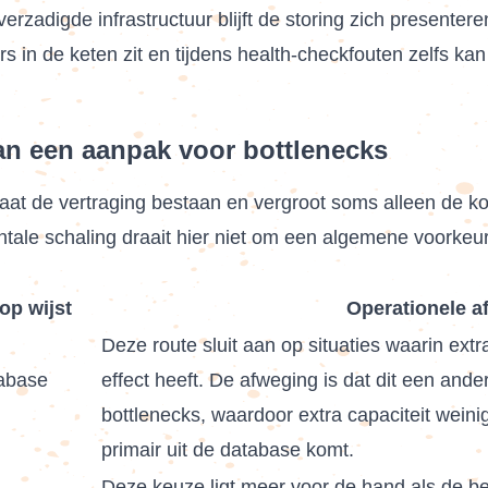
rzadigde infrastructuur blijft de storing zich presentere
 in de keten zit en tijdens health-checkfouten zelfs kan
van een aanpak voor bottlenecks
laat de vertraging bestaan en vergroot soms alleen de k
ntale schaling draait hier niet om een algemene voorkeur
op wijst
Operationele a
Deze route sluit aan op situaties waarin extr
tabase
effect heeft. De afweging is dat dit een ande
bottlenecks, waardoor extra capaciteit weinig
primair uit de database komt.
Deze keuze ligt meer voor de hand als de bep