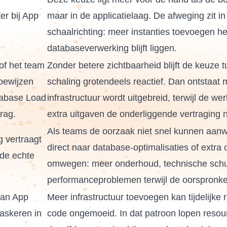
er bij App
maar in de applicatielaag. De afweging zit 
schaalrichting: meer instanties toevoegen he
databaseverwerking blijft liggen.
of het team
Zonder betere zichtbaarheid blijft de keuze t
toewijzen
schaling grotendeels reactief. Dan ontstaat 
abase Load
infrastructuur wordt uitgebreid, terwijl de wer
rag.
extra uitgaven de onderliggende vertraging
Als teams de oorzaak niet snel kunnen aanw
g vertraagt
direct naar database-optimalisaties of extra 
de echte
omwegen: meer onderhoud, technische schul
performanceproblemen terwijl de oorspronkel
kan App
Meer infrastructuur toevoegen kan tijdelijke 
skeren in
code ongemoeid. In dat patroon lopen resour