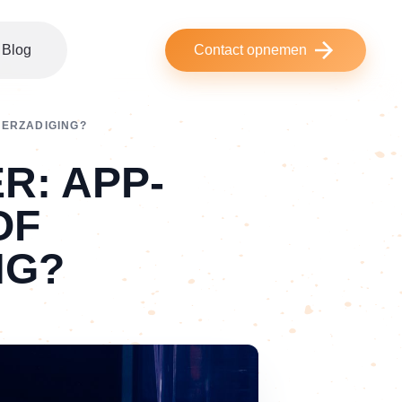
Blog
Contact opnemen
VERZADIGING?
R: APP-
OF
NG?