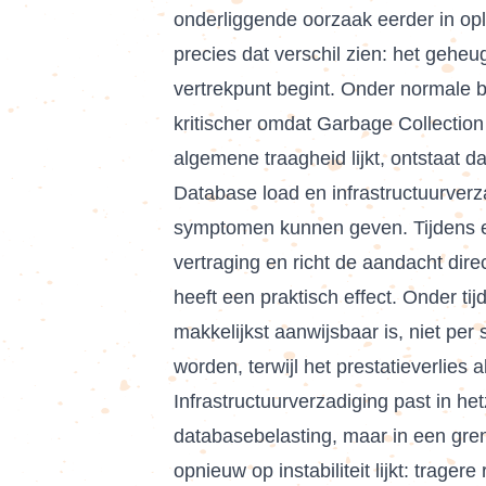
onderliggende oorzaak eerder in oplo
precies dat verschil zien: het geheu
vertrekpunt begint. Onder normale be
kritischer omdat Garbage Collection
algemene traagheid lijkt, ontstaat d
Database load en infrastructuurverza
symptomen kunnen geven. Tijdens ee
vertraging en richt de aandacht dire
heeft een praktisch effect. Onder ti
makkelijkst aanwijsbaar is, niet per
worden, terwijl het prestatieverlie
Infrastructuurverzadiging past in h
databasebelasting, maar in een grens
opnieuw op instabiliteit lijkt: trag