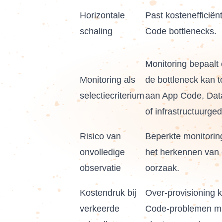
Horizontale
Past kostenefficiënt
schaling
Code bottlenecks.
Monitoring bepaalt 
Monitoring als
de bottleneck kan 
selectiecriterium
aan App Code, Dat
of infrastructuurged
Risico van
Beperkte monitorin
onvolledige
het herkennen van 
observatie
oorzaak.
Kostendruk bij
Over-provisioning 
verkeerde
Code-problemen ma