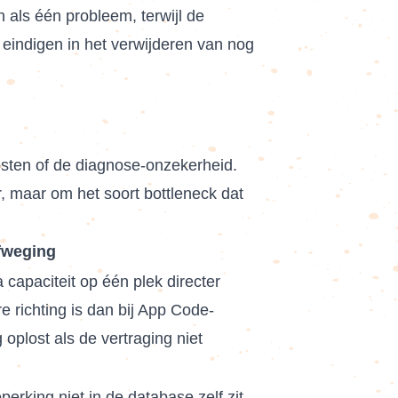
n als één probleem, terwijl de
 eindigen in het verwijderen van nog
osten of de diagnose-onzekerheid.
, maar om het soort bottleneck dat
fweging
a capaciteit op één plek directer
re richting is dan bij App Code-
 oplost als de vertraging niet
erking niet in de database zelf zit